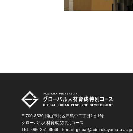
〒700-8530 岡山市北区津島中二丁目1番1号
グローバル人材育成院特別コース
TEL.
086-251-8569
E-mail.
global@adm.okayama-u.ac.jp