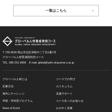
一覧はこちら
〒700-8530 岡山市北区津島中二丁目1番1号
グローバル人材育成院特別コース
TEL.
086-251-8569
E-mail.
global@adm.okayama-u.ac.jp
グローバル人材とは
コースでの学び
応募方法
カリキュラム
海外にチャレンジ
支援サポート
学部・学科型プログラム
コース生へのお知らせ
News & Event
かがやく先輩