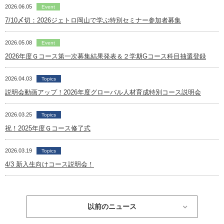
2026.06.05
Event
7/10〆切：2026ジェトロ岡山で学ぶ特別セミナー参加者募集
2026.05.08
Event
2026年度Ｇコース第一次募集結果発表＆２学期Gコース科目抽選登録
2026.04.03
Topics
説明会動画アップ！2026年度グローバル人材育成特別コース説明会
2026.03.25
Topics
祝！2025年度Ｇコース修了式
2026.03.19
Topics
4/3 新入生向けコース説明会！
以前のニュース