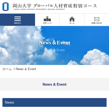
News＆Event
News & Event
ホーム
News & Event
News & Event
News