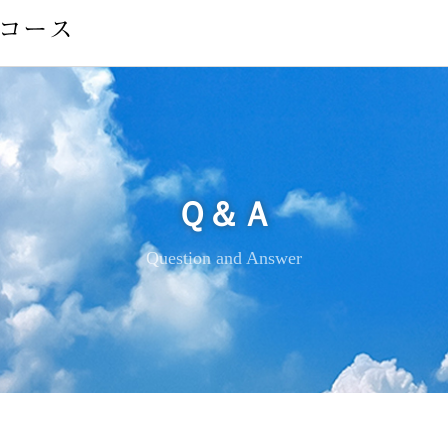
Ｑ＆Ａ
Question and Answer