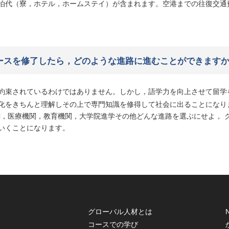
泊代（寮，ホテル，ホームステイ）が含まれます。空港までの往復交通
ースを修了したら，どのような進路に進むことができます
約束されているわけではありません。しかし，語学力を向上させて留学
化をきちんと理解しその上で専門知識を修得して社会に出ることになりま
関，医療機関，教育機関，大学院進学その他どんな進路を選ぶにせよ， 
いくことになります。
グローバル人材とは
コースでの学び