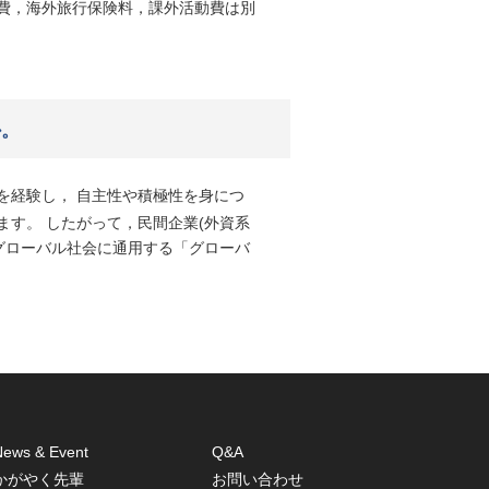
費，海外旅行保険料，課外活動費は別
か。
を経験し， 自主性や積極性を身につ
す。 したがって，民間企業(外資系
グローバル社会に通用する「グローバ
News & Event
Q&A
かがやく先輩
お問い合わせ