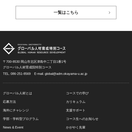
一覧はこちら
〒700-8530 岡山市北区津島中二丁目1番1号
グローバル人材育成院特別コース
TEL.
086-251-8569
E-mail.
global@adm.okayama-u.ac.jp
グローバル人材とは
コースでの学び
応募方法
カリキュラム
海外にチャレンジ
支援サポート
学部・学科型プログラム
コース生へのお知らせ
News & Event
かがやく先輩