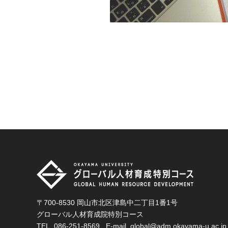
〒700-8530 岡山市北区津島中二丁目1番1号
グローバル人材育成院特別コース
TEL.
086-251-8569
E-mail.
global@adm.okayama-u.ac.jp