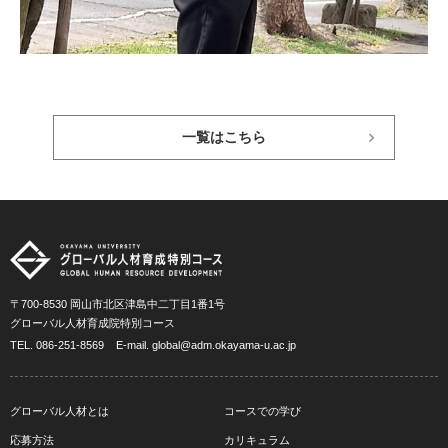
一覧はこちら
〒700-8530 岡山市北区津島中二丁目1番1号
グローバル人材育成院特別コース
TEL.
086-251-8569
E-mail.
global@adm.okayama-u.ac.jp
グローバル人材とは
コースでの学び
応募方法
カリキュラム