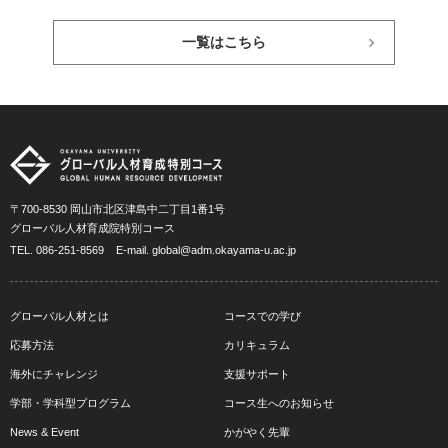
一覧はこちら
〒700-8530 岡山市北区津島中二丁目1番1号
グローバル人材育成院特別コース
TEL.
086-251-8569
E-mail.
global@adm.okayama-u.ac.jp
グローバル人材とは
コースでの学び
応募方法
カリキュラム
海外にチャレンジ
支援サポート
学部・学科型プログラム
コース生へのお知らせ
News & Event
かがやく先輩