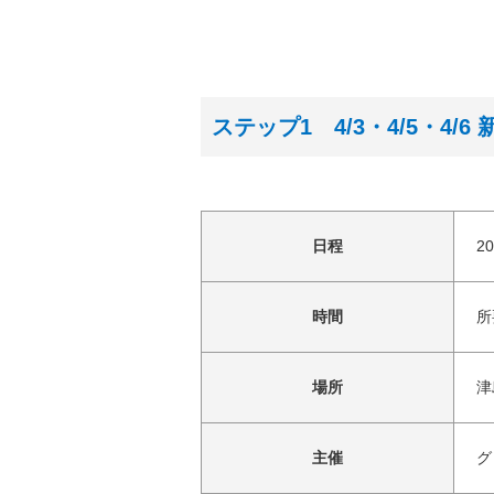
ステップ1 4/3・4/5・
日程
2
時間
所
場所
津
主催
グ