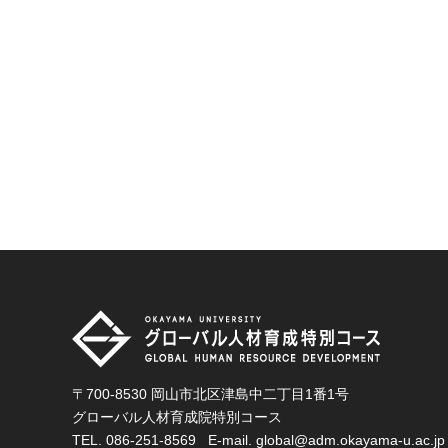
〒700-8530 岡山市北区津島中二丁目1番1号
グローバル人材育成院特別コース
TEL.
086-251-8569
E-mail.
global@adm.okayama-u.ac.jp