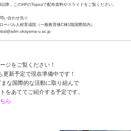
/4以降，このHPのTopicsで配布資料やスライドをご覧ください。
問い合わせ先☆
ローバル人材育成院（一般教育棟C棟1階国際部内）
obal@adm.okayama-u.ac.jp
ージをご覧ください！
も更新予定で現在準備中です！
ざまな国際的な活動に取り組んで
トをあててご紹介する予定です。
ちら