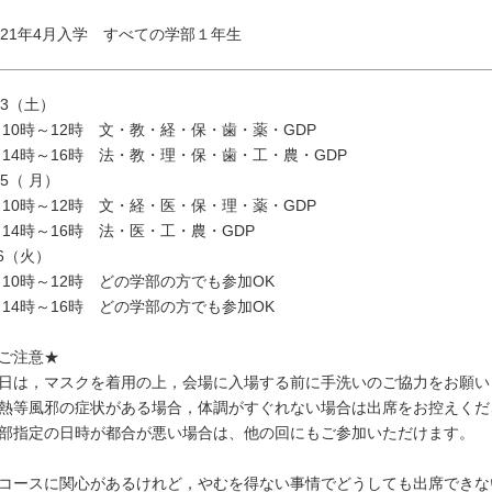
021年4月入学 すべての学部１年生
/ 3（土）
0時～12時 文・教・経・保・歯・薬・GDP
4時～16時 法・教・理・保・歯・工・農・GDP
/ 5（ 月）
0時～12時 文・経・医・保・理・薬・GDP
4時～16時 法・医・工・農・GDP
/6（火）
0時～12時 どの学部の方でも参加OK
4時～16時 どの学部の方でも参加OK
ご注意★
日は，マスクを着用の上，会場に入場する前に手洗いのご協力をお願い
熱等風邪の症状がある場合，体調がすぐれない場合は出席をお控えくだ
部指定の日時が都合が悪い場合は、他の回にもご参加いただけます。
コースに関心があるけれど，やむを得ない事情でどうしても出席できな