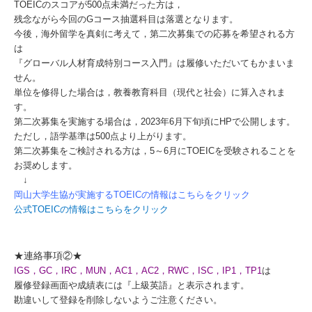
TOEICのスコアが500点未満だった方は，
残念ながら今回のGコース抽選科目は落選となります。
今後，海外留学を真剣に考えて，第二次募集での応募を希望される方
は
『グローバル人材育成特別コース入門』は履修いただいてもかまいま
せん。
単位を修得した場合は，教養教育科目（現代と社会）に算入されま
す。
第二次募集を実施する場合は，2023年6月下旬頃にHPで公開します。
ただし，語学基準は500点より上がります。
第二次募集をご検討される方は，5～6月にTOEICを受験されることを
お奨めします。
↓
岡山大学生協が実施するTOEICの情報はこちらをクリック
公式TOEICの情報はこちらをクリック
★連絡事項②★
IGS，GC，IRC，MUN，AC1，AC2，RWC，ISC，IP1，TP1
は
履修登録画面や成績表には『上級英語』と表示されます。
勘違いして登録を削除しないようご注意ください。