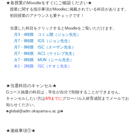
★各授業のMoodleをすぐにご確認ください★
授業に関する指示事項がMoodleに掲載されている科目があります。
初回授業のアナウンスも要チェックです
！
当選した科目をクリックするとMoodleをご覧いただけます。
月3・4時限 コミュ開（ジョン先生）
月7・8時限 IGS（ジョン先生）
月7・8時限 ISC（スーザン先生）
月7・8時限 AC1（ケイレブ先生）
火7・8時限 MUN（ニール先生）
木1・2時限 ISC（ナオミ先生）
★当選科目のキャンセル★
Gコース抽選の科目は，学生が自分で削除することができません。
キャンセルしたい方は
4/9までに
グローバル人材育成院までメールでお
知らせください。
♣global@adm.okayama-u.ac.jp♣
★連絡事項①★