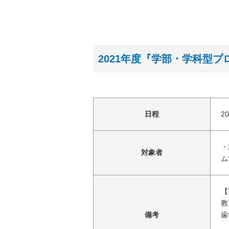
2021年度『学部・学科型
日程
2
・
対象者
ム
【
教
備考
歯