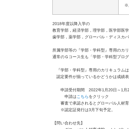
※
2018年度以降入学の
教育学部，経済学部，理学部，医学部医学
歯学部，薬学部，グローバル・ディスカバ
所属学部等の『学部・学科型』専用のカリ
通常のＧコース生も「学部・学科型プログ
『学部・学科型』専用のカリキュラムは
認定要件が揃っているかどうかは成績表
申請受付期間 2022年1月20日～1月2
申請は
こちら
をクリック
審査で承認されるとグローバル人材育
※認定証発行は3月下旬予定。
【問い合わせ先】