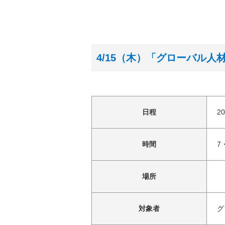
4/15（木）「グローバル
日程
2
時間
7
場所
対象者
グ