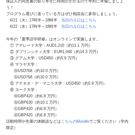
保証人の同意書の取り寄せに時間がかかるので早めに準備しましょ
う！
プログラム選びに迷っている方はぜひ相談会に参加しましょう。
6/21（火）17時半～18時半
当日の入口はこちら
6/22（水）17時半～18時半
当日の入口はこちら
今年の『夏季語学研修』はオンラインで実施します。
① アデレード大学：AUD1,210（約11.1 万円）
② ダブリンシティ大学：EUR1,040（約14.3 万円）
③ グアム大学：USD450（約5.9 万円）
④ マラヤ大学：
ⓐUSD768（約10.0 万円）
ⓑUSD768（約10.0 万円）
⑤ アテネオ・デ・マニラ大学：USD450（約5.9 万円）
⑥ ヨーク大学：
ⓐGBP420（約6.8 万円）
ⓑGBP630（約10.1 万円）
ⓒGBP420（約6.8 万円）
ⓓGBP420（約6.8 万円）
活動時間や先輩の体験談などは
こちらのMoodle
でご覧ください（学内
限定）