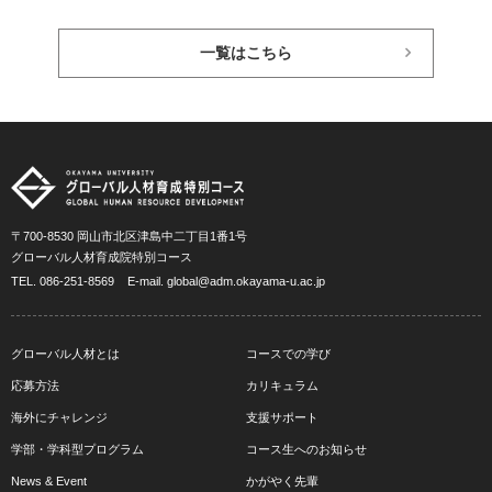
一覧はこちら
〒700-8530 岡山市北区津島中二丁目1番1号
グローバル人材育成院特別コース
TEL.
086-251-8569
E-mail.
global@adm.okayama-u.ac.jp
グローバル人材とは
コースでの学び
応募方法
カリキュラム
海外にチャレンジ
支援サポート
学部・学科型プログラム
コース生へのお知らせ
News & Event
かがやく先輩