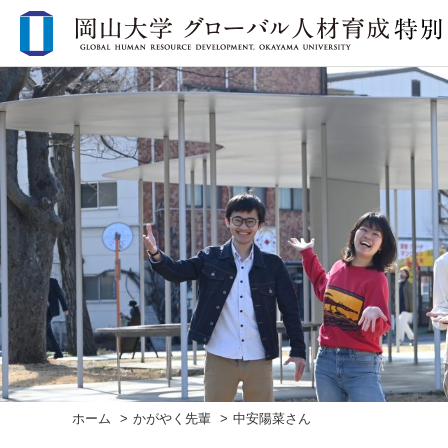
ホーム
かがやく先輩
中安陽菜さん