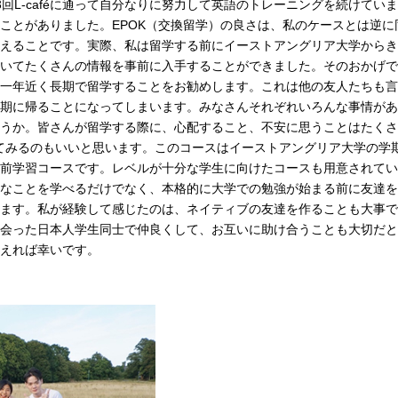
回L-caféに通って自分なりに努力して英語のトレーニングを続けて
ことがありました。EPOK（交換留学）の良さは、私のケースとは逆
えることです。実際、私は留学する前にイーストアングリア大学からき
いてたくさんの情報を事前に入手することができました。そのおかげで
一年近く長期で留学することをお勧めします。これは他の友人たちも言
期に帰ることになってしまいます。みなさんそれぞれいろんな事情があ
うか。皆さんが留学する際に、心配すること、不安に思うことはたくさ
urseから始めてみるのもいいと思います。このコースはイーストアングリア大
前学習コースです。レベルが十分な学生に向けたコースも用意されてい
なことを学べるだけでなく、本格的に大学での勉強が始まる前に友達を
ます。私が経験して感じたのは、ネイティブの友達を作ることも大事で
会った日本人学生同士で仲良くして、お互いに助け合うことも大切だと
えれば幸いです。