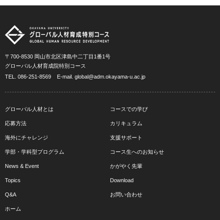
〒700-8530 岡山市北区津島中二丁目1番1号
グローバル人材育成院特別コース
TEL.
086-251-8569
E-mail.
global@adm.okayama-u.ac.jp
グローバル人材とは
コースでの学び
応募方法
カリキュラム
海外にチャレンジ
支援サポート
学部・学科型プログラム
コース生へのお知らせ
News & Event
かがやく先輩
Topics
Download
Q&A
お問い合わせ
ホーム