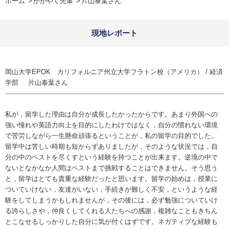
ホーム
かがやく先輩
片山泰葉さん
現地レポート
岡山大学EPOK カリフォルニア州立大学フラトン校（アメリカ） /
経済
学部
片山泰葉さん
私が，留学した理由は自分が成長したかったからです。あまり外国への
強い憧れや英語力向上を目的にしたわけではなく，自分の慣れない環境
で苦労しながら一生懸命頑張るということが，私の留学の目的でした。
留学中は苦しい時期も短からずありましたが，そのような状況では，自
分の中のベストを尽くすという経験を持つことが出来ます。逆境の中で
ないとなかなか人間はベストまで挑戦することはできません。そう思う
と，留学はとても貴重な経験だったと思います。留学の始めは，授業に
ついていけない，友達がいない，手続きが難しく不安，というような経
験をしてしまうかもしれませんが，その後には，必ず勉強についていけ
る誇らしさや，仲良くしてくれる人たちへの感謝，複雑なこともきちん
とこなせるしっかりした自分に気が付くはずです。ネガティブな経験も