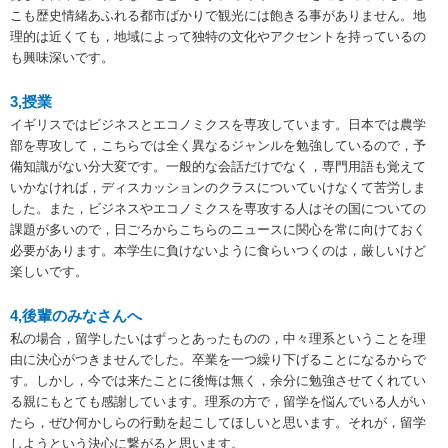
こも歴史情緒あふれる都市ばかりで観光には飽きる事がありません。地
理的は近くても，地域によって独特の文化やアクセントを持っているの
も興味深いです。
3,授業
イギリスではビジネスとエコノミクスを専攻しています。日本では農学
部を専攻して，こちらでは全く異なるジャンルを勉強しているので，予
備知識がない分大変です。一般的な会話だけでなく，専門用語も覚えて
いかなければ，ディスカッションのクラスについていけなくて苦労しま
した。また，ビジネスやエコノミクスを専攻する人はその国についての
課題が多いので，日ごろからこちらのニュースに関心を常に向けておく
必要があります。本学生に負けないように食らいつくのは，厳しいけど
楽しいです。
4,後輩のみなさんへ
私の場合，留学したいはずっとあったものの，中々理系ということを理
由に決心がつきませんでした。卒業を一つ繰り下げることになるからで
す。しかし，今では来たことに後悔は無く，余分に勉強させてくれてい
る親にもとても感謝しています。理系の方で，留学を悩んでいる人がい
たら，ぜひ何かしらの行動を起こしてほしいと思います。それが，留学
しようという決心に繋がると思います。