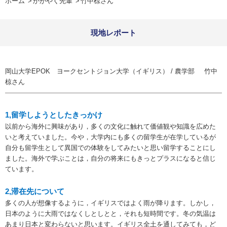
ホーム
かがやく先輩
竹中椋さん
現地レポート
岡山大学EPOK ヨークセントジョン大学（イギリス） /
農学部
竹中
椋さん
1,留学しようとしたきっかけ
以前から海外に興味があり，多くの文化に触れて価値観や知識を広めた
いと考えていました。今や，大学内にも多くの留学生が在学しているが
自分も留学生として異国での体験をしてみたいと思い留学することにし
ました。海外で学ぶことは，自分の将来にもきっとプラスになると信じ
ています。
2,滞在先について
多くの人が想像するように，イギリスではよく雨が降ります。しかし，
日本のように大雨ではなくしとしとと，それも短時間です。冬の気温は
あまり日本と変わらないと思います。イギリス全土を通してみても，ど