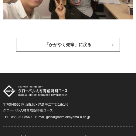
「かがやく先輩」に戻る
〒700-8530 岡山市北区津島中二丁目1番1号
グローバル人材育成院特別コース
TEL.
086-251-8569
E-mail.
global@adm.okayama-u.ac.jp