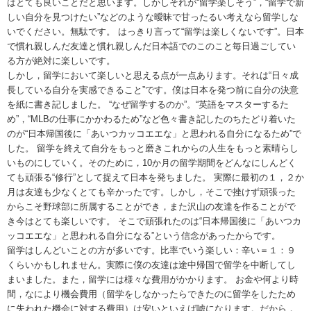
はとても良いことだと思います。しかしそれが“留学楽しそう”，“留学で新
しい自分を見つけたい”などのような曖昧で甘ったるい考えなら留学しな
いでください。無駄です。 はっきり言って“留学は楽しくないです”。日本
で慣れ親しんだ友達と慣れ親しんだ日本語でのこのこと毎日過ごしてい
る方が絶対に楽しいです。
しかし，留学において楽しいと思える点が一点あります。それは“日々成
長している自分を実感できること”です。僕は日本を発つ前に自分の決意
を紙に書き記しました。 “なぜ留学するのか”。“英語をマスターするた
め”，“MLBの仕事にかかわるため”など色々書き記したのちたどり着いた
のが“日本帰国後に「あいつカッコエエな」と思われる自分になるため”で
した。 留学を終えて自分をもっと磨きこれからの人生をもっと素晴らし
いものにしていく。そのために，10か月の留学期間をどんなにしんどく
ても頑張る“修行”として捉えて日本を発ちました。 実際に最初の１，２か
月は友達も少なくとても辛かったです。しかし，そこで挫けず頑張った
からこそ野球部に所属することができ，また沢山の友達を作ることがで
き今はとても楽しいです。 そこで頑張れたのは“日本帰国後に「あいつカ
ッコエエな」と思われる自分になる”という信念があったからです。
留学はしんどいことの方が多いです。比率でいう楽しい：辛い＝１：９
くらいかもしれません。実際に僕の友達は途中帰国で留学を中断してし
まいました。また，留学には様々な費用がかかります。 お金や何より時
間，なにより機会費用（留学をしなかったらできたのに留学をしたため
に失われた機会に対する費用）は安いといえば嘘になります。だから，