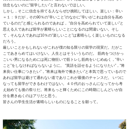
信念もないのに“留学したい”と言わないでほしい。
しかし，そこに信念を持てる人ならぜひ挑戦してほしい。楽しい：辛い
＝１：９だが，その90％の“辛いこと”のなかに“辛いがこれは自分を高め
ているのだ”と感じられるのであれば， “自分を高められていて楽しい”と
思える人であれば留学が素晴らしいことになるのは間違いない。そし
て，そんな人であれば10％の“楽しいこと”は素晴らしく楽しいものになる
だろう。
厳しいことかもしれないがこれが僕の知る限りの留学の現実だ。だがこ
こであきらめてはいけない。人生とはそういうものだ。 筋肉をつけかっ
こいい男になるためには死に物狂いで筋トレし筋肉をいじめぬく，“辛い
こと”をしなければならないように。 “英語を話せるようになりたい”，“将
来良い仕事につきたい”，“将来は海外で働きたい”と本気で思っているので
あれば留学は避けて通れない道でありこれが最後のチャンスだ。 いつに
なっても留学ができるわけではない。４０代のおっさんになってから考
え始めても後の祭りだ。将来もっと輝くためにこの時期にしんどいが自
分を磨きぬくのはアリだと思う。
皆さんの学生生活が素晴らしいものになることを願って。