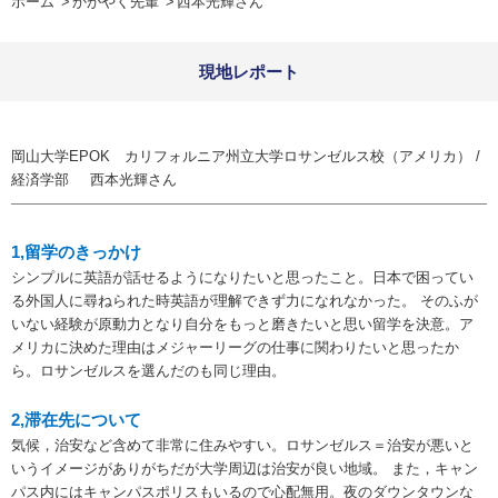
ホーム
かがやく先輩
西本光輝さん
現地レポート
岡山大学EPOK カリフォルニア州立大学ロサンゼルス校（アメリカ） /
経済学部
西本光輝さん
1,留学のきっかけ
シンプルに英語が話せるようになりたいと思ったこと。日本で困ってい
る外国人に尋ねられた時英語が理解できず力になれなかった。 そのふが
いない経験が原動力となり自分をもっと磨きたいと思い留学を決意。ア
メリカに決めた理由はメジャーリーグの仕事に関わりたいと思ったか
ら。ロサンゼルスを選んだのも同じ理由。
2,滞在先について
気候，治安など含めて非常に住みやすい。ロサンゼルス＝治安が悪いと
いうイメージがありがちだが大学周辺は治安が良い地域。 また，キャン
パス内にはキャンパスポリスもいるので心配無用。夜のダウンタウンな