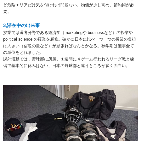
ど危険エリアだけ気を付ければ問題ない。物価が少し高め。節約術が必
要。
3,滞在中の出来事
授業では選考分野である経済学（marketingや businessなど）の授業や
political science の授業を履修。確かに日本に比べ一つ一つの授業の負担
は大きい（宿題の量など）が頑張ればなんとかなる。秋学期は無事全て
の単位をとれました。
課外活動では，野球部に所属。１週間に４ゲーム行われるリーグ戦と練
習で基本的に休みはない。日本の野球部と違うところが多く面白い。