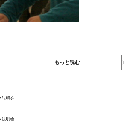
き…
もっと読む
〔
〕
ス説明会
ス説明会